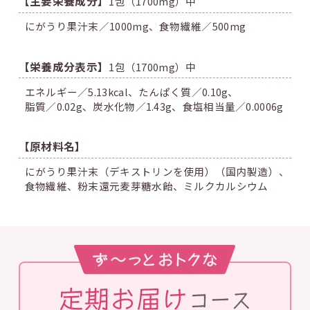
【主要栄養成分】
1包（1700mg）中
にがうり果汁末／1000mg、
食物繊維／500mg
【栄養成分表示】
1包（1700mg）中
エネルギー／5.13kcal、
たんぱく質／0.10g、
脂質／0.02g、
炭水化物／1.43g、
食塩相当量／0.0006g
【原材料名】
にがうり果汁末（デキストリンを使用）（国内製造）、
食物繊維、
粉末還元麦芽糖水飴、
ミルクカルシウム