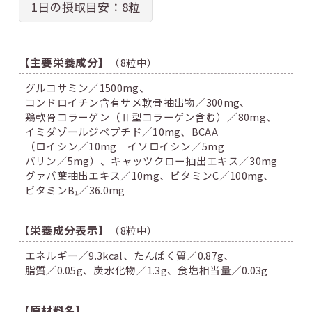
1日の摂取目安：8粒
【主要栄養成分】
（8粒中）
グルコサミン／1500mg、
コンドロイチン含有サメ軟骨抽出物／300mg、
鶏軟骨コラーゲン（Ⅱ型コラーゲン含む）／80mg、
イミダゾールジペプチド／10mg、
BCAA
（ロイシン／10mg
イソロイシン／5mg
バリン／5mg）、
キャッツクロー抽出エキス／30mg
グァバ葉抽出エキス／10mg、
ビタミンC／100mg、
ビタミンB₁／36.0mg
【栄養成分表示】
（8粒中）
エネルギー／9.3kcal、
たんぱく質／0.87g、
脂質／0.05g、
炭水化物／1.3g、
食塩相当量／0.03g
【原材料名】