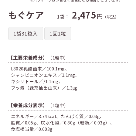
もぐケア
2,475
円
1袋：
（税込）
1袋31粒入
1回1粒
【主要栄養成分】
（1粒中）
L8020乳酸菌末／100.1mg、
シャンピニオンエキス／1.1mg、
キシリトール／/1.1mg、
フッ素（緑茶抽出由来）／1.3㎍
【栄養成分表示】
（1粒中）
エネルギー／3.74kcal、
たんぱく質／0.03g、
脂質／0.05g、
炭水化物／0.80g（糖類／0.03g）、
食塩相当量／0.003g