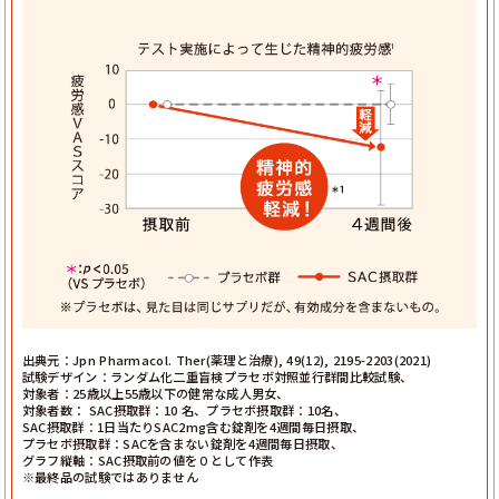
出典元：Jpn Pharmacol. Ther(薬理と治療), 49(12), 2195-2203(2021)
試験デザイン：ランダム化二重盲検プラセボ対照並行群間比較試験、
対象者：25歳以上55歳以下の健常な成人男女、
対象者数： SAC摂取群：10 名、プラセボ摂取群：10名、
SAC摂取群：1日当たりSAC2mg含む錠剤を4週間毎日摂取、
プラセボ摂取群：SACを含まない錠剤を4週間毎日摂取、
グラフ縦軸：SAC摂取前の値を０として作表
※最終品の試験ではありません