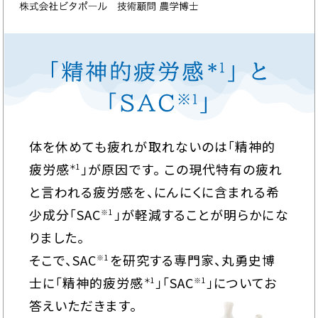
体を休めても疲れが取れないのは「精神的
疲労感
」が原因です。 この現代特有の疲れ
＊1
と言われる疲労感を、にんにくに含まれる
希
少成分「SAC
」が軽減することが明らかにな
※1
りました。
そこで、SAC
を研究する専門家、丸勇史博
※1
士に
「精神的疲労感
」「SAC
」についてお
＊1
※1
答えいただきます。