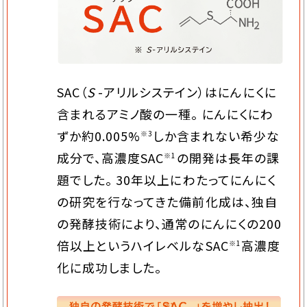
SAC（
S
-アリルシステイン）はにんにくに
含まれるアミノ酸の一種。 にんにくにわ
ずか約0.005%
しか含まれない希少な
※3
成分で、高濃度SAC
の開発は長年の課
※1
題でした。 30年以上にわたってにんにく
の研究を行なってきた備前化成は、独自
の発酵技術により、通常のにんにくの200
倍以上というハイレベルなSAC
高濃度
※1
化に成功しました。