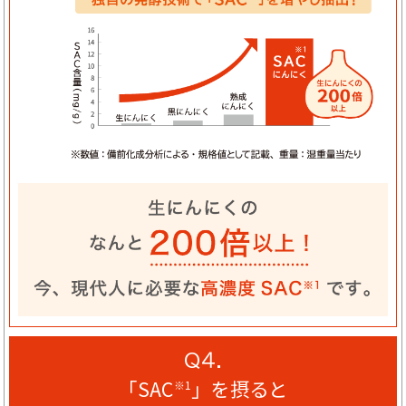
Q４.
「SAC
」を摂ると
※1