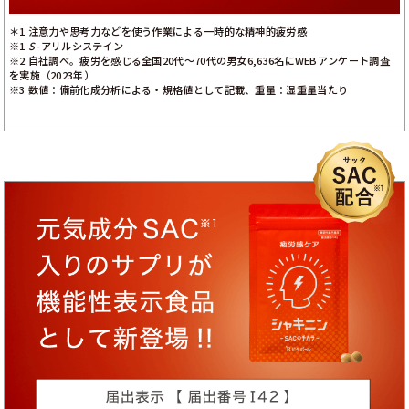
＊1 注意力や思考力などを使う作業による一時的な精神的疲労感
※1
S
-アリルシステイン
※2 自社調べ。疲労を感じる全国20代〜70代の男女6,636名にWEBアンケート調査
を実施（2023年）
※3 数値：備前化成分析による・規格値として記載、重量：湿重量当たり