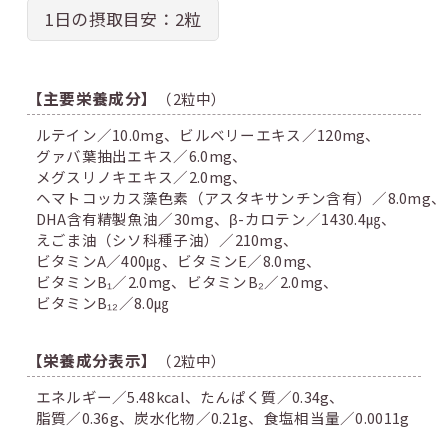
1日の摂取目安：2粒
【主要栄養成分】
（2粒中）
ルテイン／10.0mg、
ビルベリーエキス／120mg、
グァバ葉抽出エキス／6.0mg、
メグスリノキエキス／2.0mg、
ヘマトコッカス藻色素（アスタキサンチン含有）／8.0mg、
DHA含有精製魚油／30mg、
β-カロテン／1430.4㎍、
えごま油（シソ科種子油）／210mg、
ビタミンA／400㎍、
ビタミンE／8.0mg、
ビタミンB₁／2.0mg、
ビタミンB₂／2.0mg、
ビタミンB₁₂／8.0㎍
【栄養成分表示】
（2粒中）
エネルギー／5.48kcal、
たんぱく質／0.34g、
脂質／0.36g、
炭水化物／0.21g、
食塩相当量／0.0011g